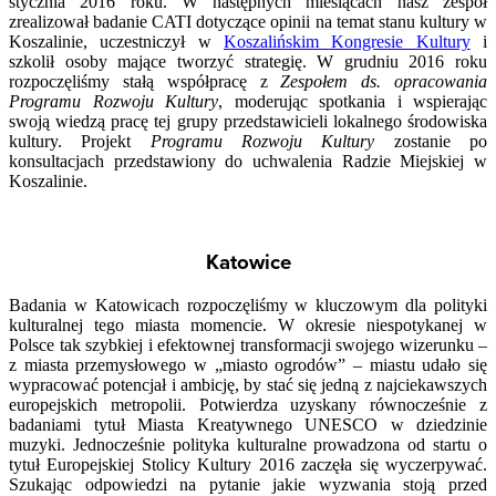
stycznia 2016 roku. W następnych miesiącach nasz zespół
zrealizował badanie CATI dotyczące opinii na temat stanu kultury w
Koszalinie, uczestniczył w
Koszalińskim Kongresie Kultury
i
szkolił osoby mające tworzyć strategię. W grudniu 2016 roku
rozpoczęliśmy stałą współpracę z
Zespołem ds. opracowania
Programu Rozwoju Kultury
, moderując spotkania i wspierając
swoją wiedzą pracę tej grupy przedstawicieli lokalnego środowiska
kultury. Projekt
Programu Rozwoju Kultury
zostanie po
konsultacjach przedstawiony do uchwalenia Radzie Miejskiej w
Koszalinie.
Katowice
Badania w Katowicach rozpoczęliśmy w kluczowym dla polityki
kulturalnej tego miasta momencie. W okresie niespotykanej w
Polsce tak szybkiej i efektownej transformacji swojego wizerunku –
z miasta przemysłowego w „miasto ogrodów” – miastu udało się
wypracować potencjał i ambicję, by stać się jedną z najciekawszych
europejskich metropolii. Potwierdza uzyskany równocześnie z
badaniami tytuł Miasta Kreatywnego UNESCO w dziedzinie
muzyki. Jednocześnie polityka kulturalne prowadzona od startu o
tytuł Europejskiej Stolicy Kultury 2016 zaczęła się wyczerpywać.
Szukając odpowiedzi na pytanie jakie wyzwania stoją przed