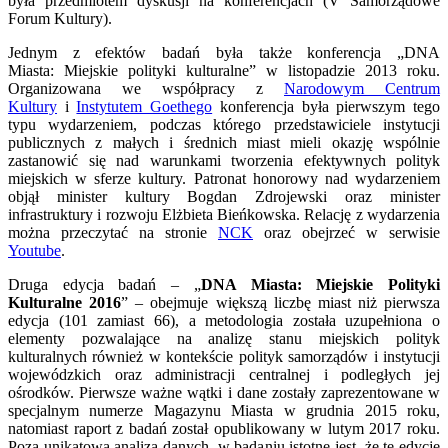
była przedmiotem dyskusji na konferencjach (V Samorządowe
Forum Kultury).
Jednym z efektów badań była także konferencja „DNA
Miasta: Miejskie polityki kulturalne” w listopadzie 2013 roku.
Organizowana we współpracy z
Narodowym Centrum
Kultury
i
Instytutem Goethego
konferencja była pierwszym tego
typu wydarzeniem, podczas którego przedstawiciele instytucji
publicznych z małych i średnich miast mieli okazję wspólnie
zastanowić się nad warunkami tworzenia efektywnych polityk
miejskich w sferze kultury. Patronat honorowy nad wydarzeniem
objął minister kultury Bogdan Zdrojewski oraz minister
infrastruktury i rozwoju Elżbieta Bieńkowska. Relację z wydarzenia
można przeczytać na stronie
NCK
oraz obejrzeć w serwisie
Youtube
.
Druga edycja badań – „
DNA Miasta: Miejskie Polityki
Kulturalne 2016
” – obejmuje większą liczbę miast niż pierwsza
edycja (101 zamiast 66), a metodologia została uzupełniona o
elementy pozwalające na analizę stanu miejskich polityk
kulturalnych również w kontekście polityk samorządów i instytucji
wojewódzkich oraz administracji centralnej i podległych jej
ośrodków. Pierwsze ważne wątki i dane zostały zaprezentowane w
specjalnym numerze Magazynu Miasta w grudnia 2015 roku,
natomiast raport z badań został opublikowany w lutym 2017 roku.
Poza unikatową analizą danych, w badaniu istotne jest, że tę edycję