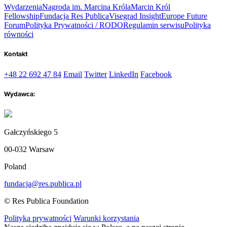
Wydarzenia
Nagroda im. Marcina Króla
Marcin Król
Fellowship
Fundacja Res Publica
Visegrad Insight
Europe Future
Forum
Polityka Prywatności / RODO
Regulamin serwisu
Polityka
równości
Kontakt
+48 22 692 47 84
Email
Twitter
LinkedIn
Facebook
Wydawca:
Gałczyńskiego 5
00-032 Warsaw
Poland
fundacja@res.publica.pl
© Res Publica Foundation
Polityka prywatności
Warunki korzystania