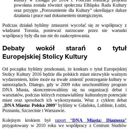
powołana została również społeczna Elbląska Rada Kultury
oraz przyjęto „Porozumienie dla Kultury” określające dalsze
działania i prace nad dokumentem strategicznym.
Podczas działań byliśmy zmuszeni wycofać się ze współpracy z
władzami Torunia, ponieważ narzucane przez nie warunki
współpracy były dla nas nie do zaakceptowania.
Debaty wokół starań o tytuł
Europejskiej Stolicy Kultury
Od początku byliśmy przekonani, że konkurs o tytuł Europejskiej
Stolicy Kultury 2016 będzie dla polskich miast niezwykle ważnym
wydarzeniem, które może na trwałe zmienić postrzeganie kultury w
samorządach. Dlatego, gdy w 2009 roku uruchomiliśmy program
DNA Miasta, skoncentrowaliśmy się na organizacji debat i
warsztatów, podczas których rozmawialiśmy kulturalnym potencjale
miast oraz sposobach ich wykorzystania. Wraz z cyklem debat
„
DNA Miasta: Polska 2009
” byliśmy w Gdańsku, Lublinie, Łodzi,
Poznaniu, Szczecinie i Warszawie.
Kolejnym krokiem był
raport “
DNA Miasta: Diagnoza
”
przygotowany w 2010 roku we współpracy z Centrum Studiów