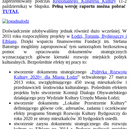
zaprezentowany podczas
Regionalnego Kongresu Kultury
(1-2
października) w Słupsku.
Pełną wersję raportu można pobrać
TUTAJ.
Doświadczenie zdobywaliśmy jednak również dużo wcześniej. W
2011 roku rozpoczęliśmy projekty w
Łodzi, Toruniu, Bydgoszczy i
Elblągu
. Dzięki wsparciu finansowemu Fundacji im. Stefana
Batorego mogliśmy zaproponować tym samorządom bezkosztową
pomoc w opracowaniu dokumentów strategicznych
wyznaczających główne kierunki rozwoju miejskich polityk
kulturalnych. Bezpośrednie efekty tej pracy to:
stworzenie dokumentu strategicznego „
Polityka Rozwoju
Kultury 2020+ dla Miasta Łodzi
” uchwalonego 27 marca
2013 roku, uwzględniającego 450 uwag mieszkańców i
przedstawicieli środowiska kulturalnego. Pośrednim efektem
projektu było stworzenie Komisji Dialogu Obywatelskiego
działającego przy Wydziale Kultury Urzędu Miasta Łodzi;
stworzenie dokumentu „Lokalne Przestrzenie Kultury”
definiującego główne cele, adresatów, zadania i oczekiwane
efekty programu Strategii Rozwoju Kultury Bydgoszczy do
roku 2020 ze strony mieszkańców 30 bydgoskich osiedli.
stworzenie zarysu dokumentu strategicznego dla rozwoju
kultury w Elblągu po 2014 r. Podczas realizacji projektu