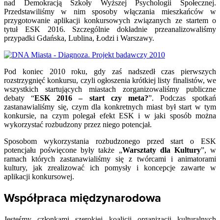
nad Demokracją Szkoły Wyższej Psychologii Społecznej.
Przedstawiliśmy w nim sposoby włączania mieszkańców w
przygotowanie aplikacji konkursowych związanych ze startem o
tytuł ESK 2016. Szczególnie dokładnie przeanalizowaliśmy
przypadki Gdańska, Lublina, Łodzi i Warszawy.
Pod koniec 2010 roku, gdy zaś nadszedł czas pierwszych
rozstrzygnięć konkursu, czyli ogłoszenia krótkiej listy finalistów, we
wszystkich startujących miastach zorganizowaliśmy publiczne
debaty “
ESK 2016 – start czy meta?
”. Podczas spotkań
zastanawialiśmy się, czym dla konkretnych miast był start w tym
konkursie, na czym polegał efekt ESK i w jaki sposób można
wykorzystać rozbudzony przez niego potencjał.
Sposobom wykorzystania rozbudzonego przed start o ESK
potencjału poświęcone były także „
Warsztaty dla Kultury
”, w
ramach których zastanawialiśmy się z twórcami i animatorami
kultury, jak zrealizować ich pomysły i koncepcje zawarte w
aplikacji konkursowej.
Współpraca międzynarodowa
Jesteśmy członkami szerokiej koalicji organizacji kulturalnych