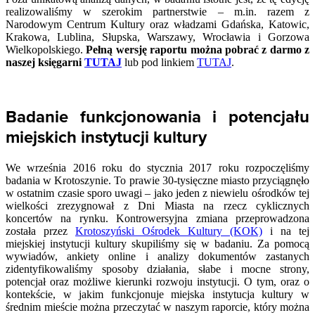
realizowaliśmy w szerokim partnerstwie – m.in. razem z
Narodowym Centrum Kultury oraz władzami Gdańska, Katowic,
Krakowa, Lublina, Słupska, Warszawy, Wrocławia i Gorzowa
Wielkopolskiego.
Pełną wersję raportu można pobrać z darmo z
naszej księgarni
TUTAJ
lub pod linkiem
TUTAJ
.
Badanie funkcjonowania i potencjału
miejskich instytucji kultury
We września 2016 roku do stycznia 2017 roku rozpoczęliśmy
badania w Krotoszynie. To prawie 30-tysięczne miasto przyciągnęło
w ostatnim czasie sporo uwagi – jako jeden z niewielu ośrodków tej
wielkości zrezygnował z Dni Miasta na rzecz cyklicznych
koncertów na rynku. Kontrowersyjna zmiana przeprowadzona
została przez
Krotoszyński Ośrodek Kultury (KOK)
i na tej
miejskiej instytucji kultury skupiliśmy się w badaniu. Za pomocą
wywiadów, ankiety online i analizy dokumentów zastanych
zidentyfikowaliśmy sposoby działania, słabe i mocne strony,
potencjał oraz możliwe kierunki rozwoju instytucji. O tym, oraz o
kontekście, w jakim funkcjonuje miejska instytucja kultury w
średnim mieście można przeczytać w naszym raporcie, który można