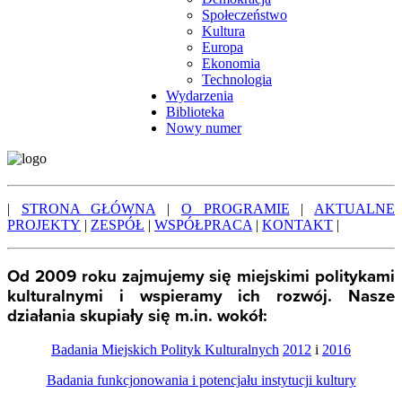
Społeczeństwo
Kultura
Europa
Ekonomia
Technologia
Wydarzenia
Biblioteka
Nowy numer
|
STRONA GŁÓWNA
|
O PROGRAMIE
|
AKTUALNE
PROJEKTY
|
ZESPÓŁ
|
WSPÓŁPRACA
|
KONTAKT
|
Od 2009 roku zajmujemy się miejskimi politykami
kulturalnymi i wspieramy ich rozwój. Nasze
działania skupiały się m.in. wokół:
Badania Miejskich Polityk Kulturalnych
2012
i
2016
Badania funkcjonowania i potencjału instytucji kultury