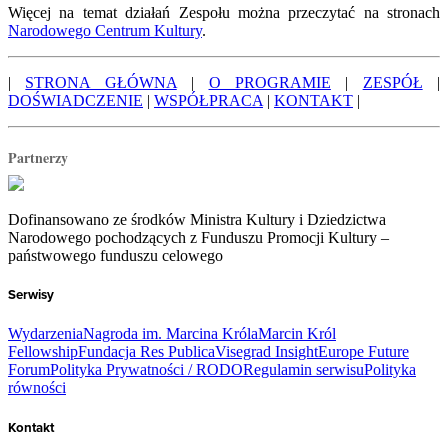
Więcej na temat działań Zespołu można przeczytać na stronach
Narodowego Centrum Kultury
.
|
STRONA GŁÓWNA
|
O PROGRAMIE
|
ZESPÓŁ
|
DOŚWIADCZENIE
|
WSPÓŁPRACA
|
KONTAKT
|
Partnerzy
Dofinansowano ze środków Ministra Kultury i Dziedzictwa
Narodowego pochodzących z Funduszu Promocji Kultury –
państwowego funduszu celowego
Serwisy
Wydarzenia
Nagroda im. Marcina Króla
Marcin Król
Fellowship
Fundacja Res Publica
Visegrad Insight
Europe Future
Forum
Polityka Prywatności / RODO
Regulamin serwisu
Polityka
równości
Kontakt