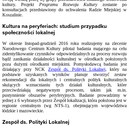
kultury. Projekt
Programu Rozwoju Kultury
zostanie po
konsultacjach przedstawiony do uchwalenia Radzie Miejskiej w
Koszalinie.
Kultura na peryferiach: studium przypadku
społeczności lokalnej
W okresie listopad-grudzień 2016 roku realizujemy na zlecenie
Narodowego Centrum Kultury pilotaż badania mającego na celu
zidentyfikowanie czynników odpowiedzialnych za procesy rozwoju
bądź zanikania działalności kulturalnej w ośrodkach położonych
poza dużymi ośrodkami miejskimi. Pomysłodawcą badania jest
działający przy NCK
Zespół ds. Polityki Lokalnej
, który na
podstawie uzyskanych wyników planuje stworzyć zestaw
rekomendacji dla lokalnych i centralnych polityk kulturalnych
służących wzmacnianiu tych działań kulturalnych, które
przeciwdziałają negatywnym procesom, takim jak m.in.
pustynnienie obszarów peryferyjnych. Badanie prowadzimy w
jednej z 6 wybranych przez Zespół lokalizacji, która położona jest w
regionie centralnym (wg NTS-1), obejmującym województwa
łódzkie i mazowieckie.
Zespół ds. Polityki Lokalnej