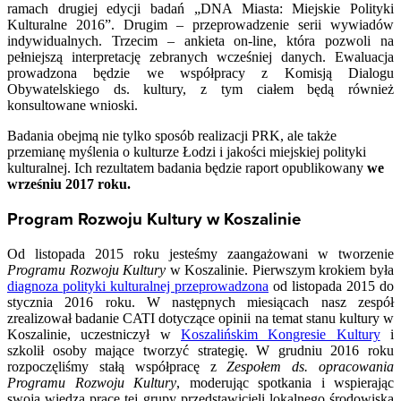
ramach drugiej edycji badań „DNA Miasta: Miejskie Polityki
Kulturalne 2016”. Drugim – przeprowadzenie serii wywiadów
indywidualnych. Trzecim – ankieta on-line, która pozwoli na
pełniejszą interpretację zebranych wcześniej danych. Ewaluacja
prowadzona będzie we współpracy z Komisją Dialogu
Obywatelskiego ds. kultury, z tym ciałem będą również
konsultowane wnioski.
Badania obejmą nie tylko sposób realizacji PRK, ale także
przemianę myślenia o kulturze Łodzi i jakości miejskiej polityki
kulturalnej. Ich rezultatem badania będzie raport opublikowany
we
wrześniu 2017 roku.
Program Rozwoju Kultury w Koszalinie
Od listopada 2015 roku jesteśmy zaangażowani w tworzenie
Programu Rozwoju Kultury
w Koszalinie. Pierwszym krokiem była
diagnoza polityki kulturalnej przeprowadzona
od listopada 2015 do
stycznia 2016 roku. W następnych miesiącach nasz zespół
zrealizował badanie CATI dotyczące opinii na temat stanu kultury w
Koszalinie, uczestniczył w
Koszalińskim Kongresie Kultury
i
szkolił osoby mające tworzyć strategię. W grudniu 2016 roku
rozpoczęliśmy stałą współpracę z
Zespołem ds. opracowania
Programu Rozwoju Kultury
, moderując spotkania i wspierając
swoją wiedzą pracę tej grupy przedstawicieli lokalnego środowiska