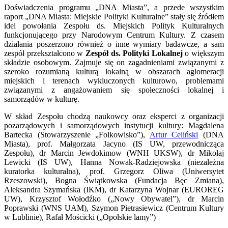
Doświadczenia programu „DNA Miasta”, a przede wszystkim
raport „DNA Miasta: Miejskie Polityki Kulturalne” stały się źródłem
idei powołania Zespołu ds. Miejskich Polityk Kulturalnych
funkcjonującego przy Narodowym Centrum Kultury. Z czasem
działania poszerzono również o inne wymiary badawcze, a sam
zespół przekształcono w
Zespół ds. Polityki Lokalnej
o większym
składzie osobowym. Zajmuje się on zagadnieniami związanymi z
szeroko rozumianą kulturą lokalną w obszarach aglomeracji
miejskich i terenach wykluczonych kulturowo, problemami
związanymi z angażowaniem się społeczności lokalnej i
samorządów w kulturę.
W skład Zespołu chodzą naukowcy oraz eksperci z organizacji
pozarządowych i samorządowych instytucji kultury: Magdalena
Bartecka (Stowarzyszenie „Folkowisko”),
Artur Celiński
(DNA
Miasta), prof. Małgorzata Jacyno (IS UW, przewodnicząca
Zespołu), dr Marcin Jewdokimow (WNH UKSW), dr Mikołaj
Lewicki (IS UW), Hanna Nowak-Radziejowska (niezależna
kuratorka kulturalna), prof. Grzegorz Oliwa (Uniwersytet
Rzeszowski), Bogna Świątkowska (Fundacja Bęc Zmiana),
Aleksandra Szymańska (IKM), dr Katarzyna Wojnar (EUROREG
UW), Krzysztof Wołodźko („Nowy Obywatel”), dr Marcin
Poprawski (WNS UAM), Szymon Pietrasiewicz (Centrum Kultury
w Lublinie), Rafał Mościcki („Opolskie lamy”)