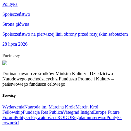
Polityka
Społeczeństwo
Strona główna
Społeczeństwo na pierwszej linii obrony przed rosyjskim sabotażem
28 lipca 2026
Partnerzy
Dofinansowano ze środków Ministra Kultury i Dziedzictwa
Narodowego pochodzących z Funduszu Promocji Kultury –
państwowego funduszu celowego
Serwisy
Wydarzenia
Nagroda im. Marcina Króla
Marcin Król
Fellowship
Fundacja Res Publica
Visegrad Insight
Europe Future
Forum
Polityka Prywatności / RODO
Regulamin serwisu
Polityka
równości