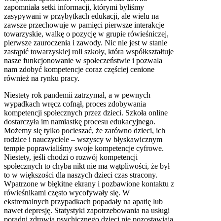
zapomniała setki informacji, którymi byliśmy
zasypywani w przybytkach edukacji, ale wielu na
zawsze przechowuje w pamięci pierwsze interakcje
towarzyskie, walkę o pozycję w grupie rówieśniczej,
pierwsze zauroczenia i zawody. Nic nie jest w stanie
zastąpić towarzyskiej roli szkoły, która współkształtuje
nasze funkcjonowanie w społeczeństwie i pozwala
nam zdobyć kompetencje coraz częściej cenione
również na rynku pracy.
Niestety rok pandemii zatrzymał, a w pewnych
wypadkach wręcz cofnął, proces zdobywania
kompetencji społecznych przez dzieci. Szkoła online
dostarczyła im namiastkę procesu edukacyjnego.
Możemy się tylko pocieszać, że zarówno dzieci, ich
rodzice i nauczyciele – wszyscy w błyskawicznym
tempie poprawialiśmy swoje kompetencje cyfrowe.
Niestety, jeśli chodzi o rozwój kompetencji
społecznych to chyba nikt nie ma wątpliwości, że był
to w większości dla naszych dzieci czas stracony.
Wpatrzone w błękitne ekrany i pozbawione kontaktu z
rówieśnikami często wycofywały się. W
ekstremalnych przypadkach popadały na apatię lub
nawet depresję. Statystyki zapotrzebowania na usługi
poradni zdrowia psychicznego dzieci nie pozostawiają