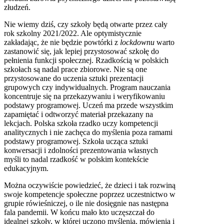
złudzeń.
Nie wiemy dziś, czy szkoły będą otwarte przez cały
rok szkolny 2021/2022. Ale optymistycznie
zakładając, że nie będzie powtórki z
lockdownu
warto
zastanowić się, jak lepiej przystosować szkołę do
pełnienia funkcji społecznej. Rzadkością w polskich
szkołach są nadal prace zbiorowe. Nie są one
przystosowane do uczenia sztuki prezentacji
grupowych czy indywidualnych. Program nauczania
koncentruje się na przekazywaniu i weryfikowaniu
podstawy programowej. Uczeń ma przede wszystkim
zapamiętać i odtworzyć materiał przekazany na
lekcjach. Polska szkoła rzadko uczy kompetencji
analitycznych i nie zachęca do myślenia poza ramami
podstawy programowej. Szkoła ucząca sztuki
konwersacji i zdolności prezentowania własnych
myśli to nadal rzadkość w polskim kontekście
edukacyjnym.
Można oczywiście powiedzieć, że dzieci i tak rozwiną
swoje kompetencje społeczne poprzez uczestnictwo w
grupie rówieśniczej, o ile nie dosięgnie nas następna
fala pandemii. W końcu mało kto uczęszczał do
idealnej szkoły, w której uczono myślenia, mówienia i