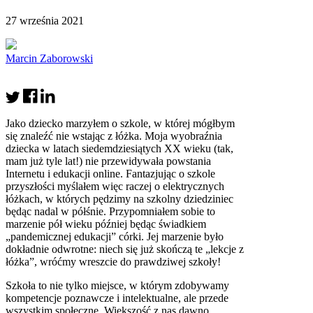
27 września 2021
Marcin Zaborowski
Jako dziecko marzyłem o szkole, w której mógłbym
się znaleźć nie wstając z łóżka. Moja wyobraźnia
dziecka w latach siedemdziesiątych XX wieku (tak,
mam już tyle lat!) nie przewidywała powstania
Internetu i edukacji online. Fantazjując o szkole
przyszłości myślałem więc raczej o elektrycznych
łóżkach, w których pędzimy na szkolny dziedziniec
będąc nadal w półśnie. Przypomniałem sobie to
marzenie pół wieku później będąc świadkiem
„pandemicznej edukacji” córki. Jej marzenie było
dokładnie odwrotne: niech się już skończą te „lekcje z
łóżka”, wróćmy wreszcie do prawdziwej szkoły!
Szkoła to nie tylko miejsce, w którym zdobywamy
kompetencje poznawcze i intelektualne, ale przede
wszystkim społeczne. Większość z nas dawno