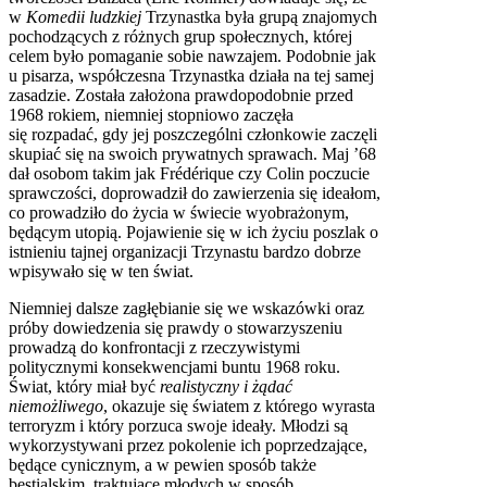
w
Komedii ludzkiej
Trzynastka była grupą znajomych
pochodzących z różnych grup społecznych, której
celem było pomaganie sobie nawzajem. Podobnie jak
u pisarza, współczesna Trzynastka działa na tej samej
zasadzie. Została założona prawdopodobnie przed
1968 rokiem, niemniej stopniowo zaczęła
się rozpadać, gdy jej poszczególni członkowie zaczęli
skupiać się na swoich prywatnych sprawach. Maj ’68
dał osobom takim jak Frédérique czy Colin poczucie
sprawczości, doprowadził do zawierzenia się ideałom,
co prowadziło do życia w świecie wyobrażonym,
będącym utopią. Pojawienie się w ich życiu poszlak o
istnieniu tajnej organizacji Trzynastu bardzo dobrze
wpisywało się w ten świat.
Niemniej dalsze zagłębianie się we wskazówki oraz
próby dowiedzenia się prawdy o stowarzyszeniu
prowadzą do konfrontacji z rzeczywistymi
politycznymi konsekwencjami buntu 1968 roku.
Świat, który miał być
realistyczny i żądać
niemożliwego
, okazuje się światem z którego wyrasta
terroryzm i który porzuca swoje ideały. Młodzi są
wykorzystywani przez pokolenie ich poprzedzające,
będące cynicznym, a w pewien sposób także
bestialskim, traktujące młodych w sposób