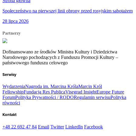
Strona główna
Społeczeństwo na pierwszej linii obrony przed rosyjskim sabotażem
28 lipca 2026
Partnerzy
Dofinansowano ze środków Ministra Kultury i Dziedzictwa
Narodowego pochodzących z Funduszu Promocji Kultury –
państwowego funduszu celowego
Serwisy
Wydarzenia
Nagroda im. Marcina Króla
Marcin Król
Fellowship
Fundacja Res Publica
Visegrad Insight
Europe Future
Forum
Polityka Prywatności / RODO
Regulamin serwisu
Polityka
równości
Kontakt
+48 22 692 47 84
Email
Twitter
LinkedIn
Facebook