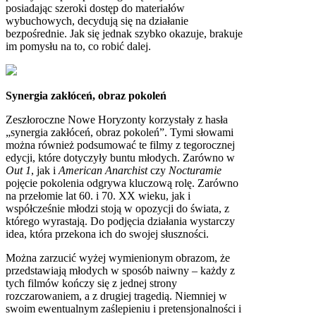
posiadając szeroki dostęp do materiałów
wybuchowych, decydują się na działanie
bezpośrednie. Jak się jednak szybko okazuje, brakuje
im pomysłu na to, co robić dalej.
Synergia zakłóceń, obraz pokoleń
Zeszłoroczne Nowe Horyzonty korzystały z hasła
„synergia zakłóceń, obraz pokoleń”. Tymi słowami
można również podsumować te filmy z tegorocznej
edycji, które dotyczyły buntu młodych. Zarówno w
Out 1
, jak i
American Anarchist
czy
Nocturamie
pojęcie pokolenia odgrywa kluczową rolę. Zarówno
na przełomie lat 60. i 70. XX wieku, jak i
współcześnie młodzi stoją w opozycji do świata, z
którego wyrastają. Do podjęcia działania wystarczy
idea, która przekona ich do swojej słuszności.
Można zarzucić wyżej wymienionym obrazom, że
przedstawiają młodych w sposób naiwny – każdy z
tych filmów kończy się z jednej strony
rozczarowaniem, a z drugiej tragedią. Niemniej w
swoim ewentualnym zaślepieniu i pretensjonalności i