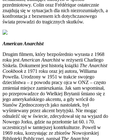
przedmiotowy. Colin oraz Frédérique ostatecznie
znajdują się w sytuacjach dla nich niezrozumiałych, a
konfrontacja z bezsensem ich dotychczasowego
świata prowadzi do tragicznych skutków.
American Anarchist
Drugim filmem, który bezpośrednio wyrasta z 1968
roku jest
American Anarchist
w reżyserii Charliego
Siskela. Dokument jest historią książki
The Anarchist
Cookbook
z 1971 roku oraz jej autora, Williama
Powella. Urodzony w 1951 w trakcie swojego
dzieciństwa – z powodu pracy ojca w ONZ – często
zmieniał miejsce zamieszkania. Jak sam wspominał,
po przeprowadzce do Wielkiej Brytanii śmiano się z
jego amerykańskiego akcentu, a gdy wrócił do
Stanów Zjednoczonych jako nastolatek, był
wyśmiewany przez akcent brytyjski. Nie mogąc
odnaleźć się w świecie, zdecydował się na wyjazd do
Nowego Jorku, gdzie na przełomie lat 60. i 70.
uczestniczył w tamtejszej kontrkulturze. Powell w
1969 roku, korzystając ze zbiorów Nowojorskiej
Biblioteki Publicznej, napisał
The Anarchist