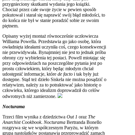
przygnieciony skutkami wydania jego książki.
Chociaż przez całe swoje życie w pewien sposób
pokutował i starał się naprawić swój błąd młodości, to
do końca nie był w stanie poradzić sobie ze swoim
piętnem.
Opisany wyżej montaż równocześnie uczłowiecza
Williama Powella. Przedstawia go jako osobę, która
owładnięta ideałami uczyniła coś, czego konsekwencji
nie przewidywała. Bynajmniej nie jest to jednak próba
obrony czy wybielenia tej postaci. Powell miotając się
przy odpowiedziach na poszczególne pytania jest po
prostu człowiekiem, który będąc młodym chciał
udostępnić informacje, które
de facto
i tak były już
dostępne. Stąd też dzieło Siskela nie można posądzić o
relatywizm, należy za to potraktować jako historię o
człowieku, którego idealizm doprowadził do celów
odwrotnych niż zamierzone.
Nocturama
Trzeci film wynika z dziedzictwa
Out 1
oraz
The
Anarchist Cookbook
.
Nocturama
Bertranda Bonello
rozgrywa się we współczesnym Paryżu, w którym
grupa nastolatków postanawia przeprowadzić zamach