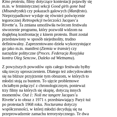
Kino protestu
, filmy dotyczące kontestacji pojawiły się
m.in. w feministycznej sekcji
Good girls gone bad
(
Misandrystki
) czy pokazach galowych (
Manifesto
).
Nieprzypadkowe wydaje się również poświęcenie
tegorocznej
Retrospekcji
twórczości Jacques’a
Rivette’a. Ta zmiana umożliwiła twórcom festiwalu
stworzenie programu, który pozwolił widzom na
dogłębną konfrontację z kinem protestu. Bunt został
przedstawiony w sposób niejednolity, trudno
definiowalny. Zaprezentowano dzieła wykorzystujące
go jako m.in. manifest (
Ziemia w transie
) czy
narzędzie polityczne (
Proces. Federacja Rosyjska
kontra Oleg Sencow
,
Daleko od Wietnamu
).
Z powyższych powodów opis całego festiwalu byłby
siłą rzeczy uproszczeniem. Dlatego też zdecydowałem
się na bliższe przyjrzenie tym obrazom, w których to
młodzi stoją za buntem. To ujęcie problemowe
chciałbym połączyć z chronologicznym, ponieważ
trzy filmy na których się skupię, dotyczą innych
momentów.
Out 1: Noli me tangere
Jacques’a
Rivette’a to obraz z 1971 r. przedstawiający Paryż tuż
po protestach 1968 roku.
Nocturama
dotyczy
współczesności, w której młodzi decydują się na
przeprowadzenie zamachu terrorystycznego. Te dwa