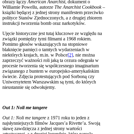
obrazy łączy
American Anarchist
, dokument o
Williamie Powellu, autorze
The Anarchist Cookbook
–
książki będącej z jednej strony manifestem przeciwko
polityce Stanów Zjednoczonych, a z drugiej zbiorem
instrukcji tworzenia bomb oraz narkotyków.
Ujęcie historyczne jest tutaj kluczowe ze względu na
związki pomiędzy tymi filmami a 1968 rokiem.
Pomimo głosów wskazujących na stopniowe
blaknięcie pamięci o tamtych wydarzeniach w
niektórych krajach, m.in. w Polsce
[2]
, nie można
zaprzeczyć ważności roli jaką ta cezura odegrała w
procesie tworzenia się współczesnego imaginarium
związanego z buntem w europejsko-amerykańskim
świecie. Zdjęcia protestujących pod Sorboną czy
Uniwersytetem Warszawskim są tymi, do których
nieustannie się odwołujemy.
Out 1: Noli me tangere
Out 1: Noli me tangere
z 1971 roku to jeden z
najsłynniejszych filmów Jacques’a Rivette’a. Swoją
sławę zawdzięcza z jednej strony wartości
artystycznej, a z drugiej legendzie, która narosła