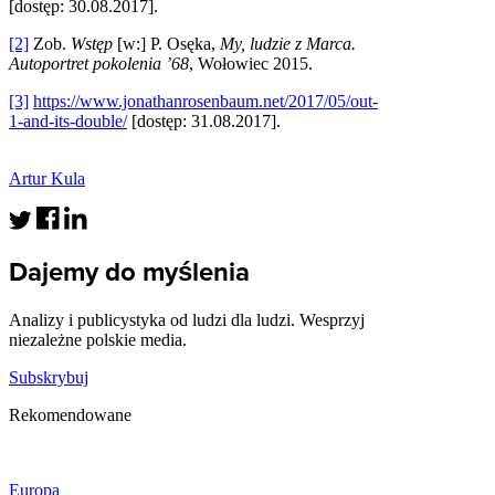
[dostęp: 30.08.2017].
[2]
Zob.
Wstęp
[w:] P. Osęka,
My, ludzie z Marca.
Autoportret pokolenia ’68
, Wołowiec 2015.
[3]
https://www.jonathanrosenbaum.net/2017/05/out-
1-and-its-double/
[dostęp: 31.08.2017].
Artur Kula
Dajemy do myślenia
Analizy i publicystyka od ludzi dla ludzi. Wesprzyj
niezależne polskie media.
Subskrybuj
Rekomendowane
Europa