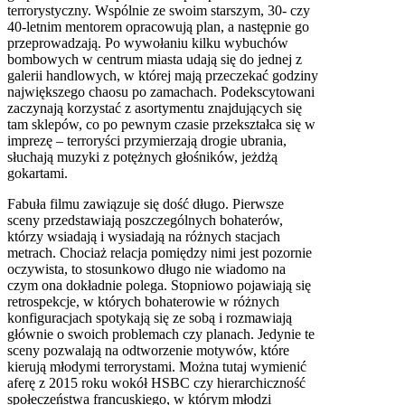
terrorystyczny. Wspólnie ze swoim starszym, 30- czy
40-letnim mentorem opracowują plan, a następnie go
przeprowadzają. Po wywołaniu kilku wybuchów
bombowych w centrum miasta udają się do jednej z
galerii handlowych, w której mają przeczekać godziny
największego chaosu po zamachach. Podekscytowani
zaczynają korzystać z asortymentu znajdujących się
tam sklepów, co po pewnym czasie przekształca się w
imprezę – terroryści przymierzają drogie ubrania,
słuchają muzyki z potężnych głośników, jeżdżą
gokartami.
Fabuła filmu zawiązuje się dość długo. Pierwsze
sceny przedstawiają poszczególnych bohaterów,
którzy wsiadają i wysiadają na różnych stacjach
metrach. Chociaż relacja pomiędzy nimi jest pozornie
oczywista, to stosunkowo długo nie wiadomo na
czym ona dokładnie polega. Stopniowo pojawiają się
retrospekcje, w których bohaterowie w różnych
konfiguracjach spotykają się ze sobą i rozmawiają
głównie o swoich problemach czy planach. Jedynie te
sceny pozwalają na odtworzenie motywów, które
kierują młodymi terrorystami. Można tutaj wymienić
aferę z 2015 roku wokół HSBC czy hierarchiczność
społeczeństwa francuskiego, w którym młodzi