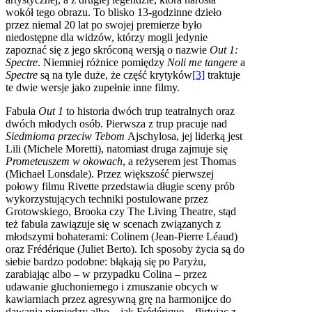
wokół tego obrazu. To blisko 13-godzinne dzieło
przez niemal 20 lat po swojej premierze było
niedostępne dla widzów, którzy mogli jedynie
zapoznać się z jego skróconą wersją o nazwie
Out 1:
Spectre
. Niemniej różnice pomiędzy
Noli me tangere
a
Spectre
są na tyle duże, że część krytyków
[3]
traktuje
te dwie wersje jako zupełnie inne filmy.
Fabuła
Out 1
to historia dwóch trup teatralnych oraz
dwóch młodych osób. Pierwsza z trup pracuje nad
Siedmioma przeciw Tebom
Ajschylosa, jej liderką jest
Lili (Michele Moretti), natomiast druga zajmuje się
Prometeuszem w okowach
, a reżyserem jest Thomas
(Michael Lonsdale). Przez większość pierwszej
połowy filmu Rivette przedstawia długie sceny prób
wykorzystujących techniki postulowane przez
Grotowskiego, Brooka czy The Living Theatre, stąd
też fabuła zawiązuje się w scenach związanych z
młodszymi bohaterami: Colinem (Jean-Pierre Léaud)
oraz Frédérique (Juliet Berto). Ich sposoby życia są do
siebie bardzo podobne: błąkają się po Paryżu,
zarabiając albo – w przypadku Colina – przez
udawanie głuchoniemego i zmuszanie obcych w
kawiarniach przez agresywną grę na harmonijce do
dawania pieniędzy albo – jak Frédérique – flirtując z