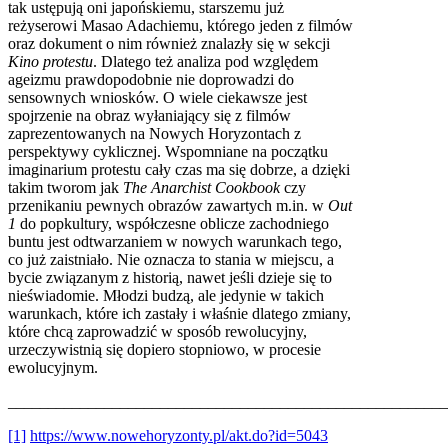
tak ustępują oni japońskiemu, starszemu już
reżyserowi Masao Adachiemu, którego jeden z filmów
oraz dokument o nim również znalazły się w sekcji
Kino protestu
. Dlatego też analiza pod względem
ageizmu prawdopodobnie nie doprowadzi do
sensownych wniosków. O wiele ciekawsze jest
spojrzenie na obraz wyłaniający się z filmów
zaprezentowanych na Nowych Horyzontach z
perspektywy cyklicznej. Wspomniane na początku
imaginarium protestu cały czas ma się dobrze, a dzięki
takim tworom jak
The Anarchist Cookbook
czy
przenikaniu pewnych obrazów zawartych m.in. w
Out
1
do popkultury, współczesne oblicze zachodniego
buntu jest odtwarzaniem w nowych warunkach tego,
co już zaistniało. Nie oznacza to stania w miejscu, a
bycie związanym z historią, nawet jeśli dzieje się to
nieświadomie. Młodzi budzą, ale jedynie w takich
warunkach, które ich zastały i właśnie dlatego zmiany,
które chcą zaprowadzić w sposób rewolucyjny,
urzeczywistnią się dopiero stopniowo, w procesie
ewolucyjnym.
_______________________________________________________
[1]
https://www.nowehoryzonty.pl/akt.do?id=5043