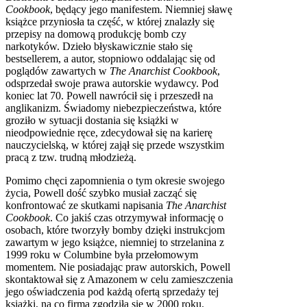
Cookbook
, będący jego manifestem. Niemniej sławę
książce przyniosła ta część, w której znalazły się
przepisy na domową produkcję bomb czy
narkotyków. Dzieło błyskawicznie stało się
bestsellerem, a autor, stopniowo oddalając się od
poglądów zawartych w
The Anarchist Cookbook
,
odsprzedał swoje prawa autorskie wydawcy. Pod
koniec lat 70. Powell nawrócił się i przeszedł na
anglikanizm. Świadomy niebezpieczeństwa, które
groziło w sytuacji dostania się książki w
nieodpowiednie ręce, zdecydował się na karierę
nauczycielską, w której zajął się przede wszystkim
pracą z tzw. trudną młodzieżą.
Pomimo chęci zapomnienia o tym okresie swojego
życia, Powell dość szybko musiał zacząć się
konfrontować ze skutkami napisania
The Anarchist
Cookbook
. Co jakiś czas otrzymywał informację o
osobach, które tworzyły bomby dzięki instrukcjom
zawartym w jego książce, niemniej to strzelanina z
1999 roku w Columbine była przełomowym
momentem. Nie posiadając praw autorskich, Powell
skontaktował się z Amazonem w celu zamieszczenia
jego oświadczenia pod każdą ofertą sprzedaży tej
książki, na co firma zgodziła się w 2000 roku.