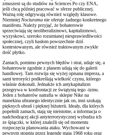
zmuszeni są do studiów na Sciences Po czy ENA,
jeśli chcą później pracować w sferze publicznej.
Ważną rolę odgrywają również względy klasowe.
Niemniej
Nocturama
nie oferuje żadnego konkretnego
manifestu. Należy przyjąć, że bohaterowie
sprzeciwiają się neoliberalizmowi, kapitalizmowi,
wyzyskowi, szeroko rozumianej niesprawiedliwości
społecznej, czyli hasłom powszechnie dziś
kontestowanym, ale również traktowanym zwykle
dość płytko.
Zamach, pomimo pewnych błędów i strat, udaje się, a
bohaterowie zgodnie z planem udają się do galerii
handlowej. Tam rozwija się wyżej opisana impreza, a
sami terroryści podkreślają wielkość czynu, którego
właśnie dokonali. Jednakże ich antykapitalizm
przegrywa w konfrontacji ze świątynią tego -izmu.
Jeden z bohaterów natrafia w sklepie Nike na
manekina ubranego identycznie jak on, inni szukają
pięknych ubrań i pięknej biżuterii. Ideały, dla których
popełnili zamach, stają się nieistotne, a informacja o
nadchodzącej akcji antyterrorystycznej wybudza ich
ze śpiączki, w której znaleźli się od momentu
rozpoczęcia planowania ataku. Wychowani w
pewnym stopniu przez legendę maja 1968 roku oraz