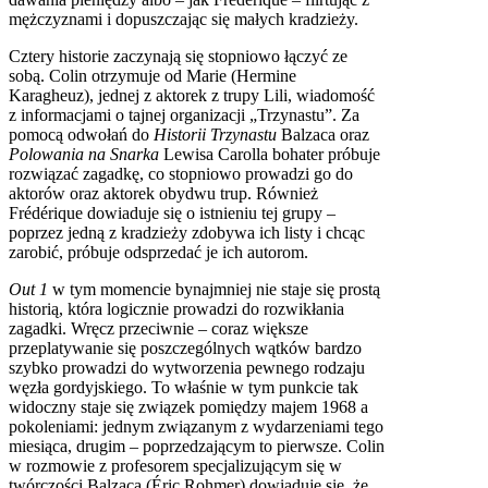
mężczyznami i dopuszczając się małych kradzieży.
Cztery historie zaczynają się stopniowo łączyć ze
sobą. Colin otrzymuje od Marie (Hermine
Karagheuz), jednej z aktorek z trupy Lili, wiadomość
z informacjami o tajnej organizacji „Trzynastu”. Za
pomocą odwołań do
Historii Trzynastu
Balzaca oraz
Polowania na Snarka
Lewisa Carolla bohater próbuje
rozwiązać zagadkę, co stopniowo prowadzi go do
aktorów oraz aktorek obydwu trup. Również
Frédérique dowiaduje się o istnieniu tej grupy –
poprzez jedną z kradzieży zdobywa ich listy i chcąc
zarobić, próbuje odsprzedać je ich autorom.
Out 1
w tym momencie bynajmniej nie staje się prostą
historią, która logicznie prowadzi do rozwikłania
zagadki. Wręcz przeciwnie – coraz większe
przeplatywanie się poszczególnych wątków bardzo
szybko prowadzi do wytworzenia pewnego rodzaju
węzła gordyjskiego. To właśnie w tym punkcie tak
widoczny staje się związek pomiędzy majem 1968 a
pokoleniami: jednym związanym z wydarzeniami tego
miesiąca, drugim – poprzedzającym to pierwsze. Colin
w rozmowie z profesorem specjalizującym się w
twórczości Balzaca (Éric Rohmer) dowiaduje się, że