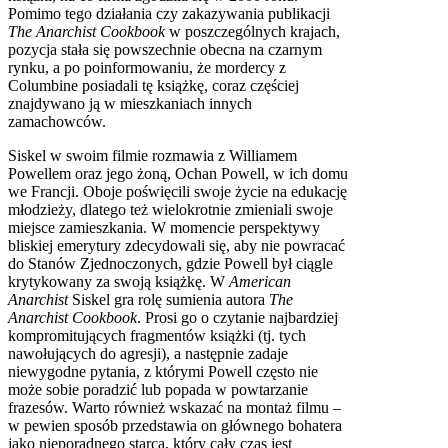
Pomimo tego działania czy zakazywania publikacji
The Anarchist Cookbook
w poszczególnych krajach,
pozycja stała się powszechnie obecna na czarnym
rynku, a po poinformowaniu, że mordercy z
Columbine posiadali tę książkę, coraz częściej
znajdywano ją w mieszkaniach innych
zamachowców.
Siskel w swoim filmie rozmawia z Williamem
Powellem oraz jego żoną, Ochan Powell, w ich domu
we Francji. Oboje poświęcili swoje życie na edukację
młodzieży, dlatego też wielokrotnie zmieniali swoje
miejsce zamieszkania. W momencie perspektywy
bliskiej emerytury zdecydowali się, aby nie powracać
do Stanów Zjednoczonych, gdzie Powell był ciągle
krytykowany za swoją książkę. W
American
Anarchist
Siskel gra rolę sumienia autora
The
Anarchist Cookbook
. Prosi go o czytanie najbardziej
kompromitujących fragmentów książki (tj. tych
nawołujących do agresji), a następnie zadaje
niewygodne pytania, z którymi Powell często nie
może sobie poradzić lub popada w powtarzanie
frazesów. Warto również wskazać na montaż filmu –
w pewien sposób przedstawia on głównego bohatera
jako nieporadnego starca, który cały czas jest