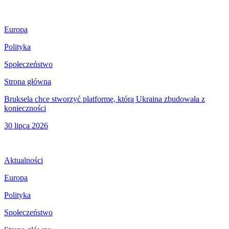
Europa
Polityka
Społeczeństwo
Strona główna
Bruksela chce stworzyć platformę, którą Ukraina zbudowała z
konieczności
30 lipca 2026
Aktualności
Europa
Polityka
Społeczeństwo