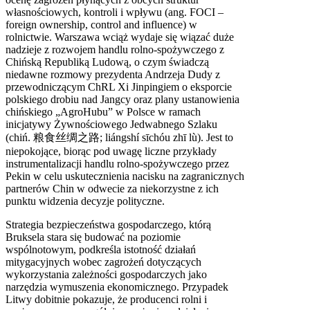
własnościowych, kontroli i wpływu (ang. FOCI –
foreign ownership, control and influence) w
rolnictwie. Warszawa wciąż wydaje się wiązać duże
nadzieje z rozwojem handlu rolno-spożywczego z
Chińską Republiką Ludową, o czym świadczą
niedawne rozmowy prezydenta Andrzeja Dudy z
przewodniczącym ChRL Xi Jinpingiem o eksporcie
polskiego drobiu nad Jangcy oraz plany ustanowienia
chińskiego „AgroHubu” w Polsce w ramach
inicjatywy Żywnościowego Jedwabnego Szlaku
(chiń. 粮食丝绸之路; liángshí sīchóu zhī lù). Jest to
niepokojące, biorąc pod uwagę liczne przykłady
instrumentalizacji handlu rolno-spożywczego przez
Pekin w celu uskutecznienia nacisku na zagranicznych
partnerów Chin w odwecie za niekorzystne z ich
punktu widzenia decyzje polityczne.
Strategia bezpieczeństwa gospodarczego, którą
Bruksela stara się budować na poziomie
wspólnotowym, podkreśla istotność działań
mitygacyjnych wobec zagrożeń dotyczących
wykorzystania zależności gospodarczych jako
narzędzia wymuszenia ekonomicznego. Przypadek
Litwy dobitnie pokazuje, że producenci rolni i