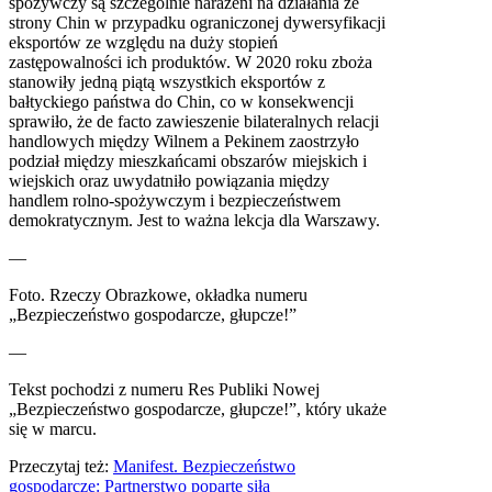
spożywczy są szczególnie narażeni na działania ze
strony Chin w przypadku ograniczonej dywersyfikacji
eksportów ze względu na duży stopień
zastępowalności ich produktów. W 2020 roku zboża
stanowiły jedną piątą wszystkich eksportów z
bałtyckiego państwa do Chin, co w konsekwencji
sprawiło, że de facto zawieszenie bilateralnych relacji
handlowych między Wilnem a Pekinem zaostrzyło
podział między mieszkańcami obszarów miejskich i
wiejskich oraz uwydatniło powiązania między
handlem rolno-spożywczym i bezpieczeństwem
demokratycznym. Jest to ważna lekcja dla Warszawy.
—
Foto. Rzeczy Obrazkowe, okładka numeru
„Bezpieczeństwo gospodarcze, głupcze!”
—
Tekst pochodzi z numeru Res Publiki Nowej
„Bezpieczeństwo gospodarcze, głupcze!”, który ukaże
się w marcu.
Przeczytaj też:
Manifest. Bezpieczeństwo
gospodarcze: Partnerstwo poparte siłą