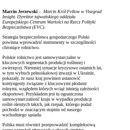
Marcin Jerzewski
–
Marcin Król Fellow w Visegrad
Insight. Dyrektor tajwańskiego oddziału
Europejskiego Centrum Wartości na Rzecz Polityki
Bezpieczeństwa (EVC).
Strategia bezpieczeństwa gospodarczego Polski
powinna wprowadzić instrumenty w szczególności
chroniące rolnictwo.
Polskie rolnictwo jest samowystarczalne w
kluczowych segmentach produkcji roślinnej i
zwierzęcej. Niemniej sytuacje kryzysowe ostatnich lat,
w tym wybuch pełnoskalowej inwazji w Ukrainie,
pokazały, że nasz kraj powinien ustanowić
kontyngenty związane z kluczowymi płodami
rolnymi, względem których wciąż istnieją zależności
eksportowe. Przykładem jest tu ograniczona
samowystarczalność kraju w wypadku produkcji
roślin oleistych takich, jak rzepak, którego podaż
pochodzi w znaczącym stopniu od naszego
wschodniego sąsiada.
Polska musi również przeprowadzić kompleksową
ocenę zagrożeń płynących z obcych struktur