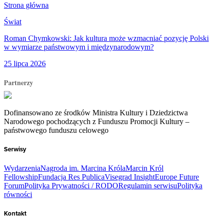
Strona główna
Świat
Roman Chymkowski: Jak kultura może wzmacniać pozycję Polski
w wymiarze państwowym i międzynarodowym?
25 lipca 2026
Partnerzy
Dofinansowano ze środków Ministra Kultury i Dziedzictwa
Narodowego pochodzących z Funduszu Promocji Kultury –
państwowego funduszu celowego
Serwisy
Wydarzenia
Nagroda im. Marcina Króla
Marcin Król
Fellowship
Fundacja Res Publica
Visegrad Insight
Europe Future
Forum
Polityka Prywatności / RODO
Regulamin serwisu
Polityka
równości
Kontakt