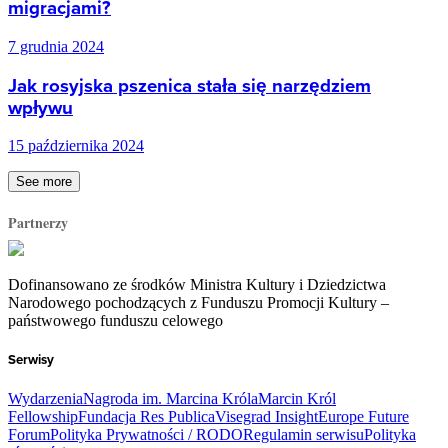
migracjami?
7 grudnia 2024
Jak rosyjska pszenica stała się narzędziem
wpływu
15 października 2024
See more
Partnerzy
Dofinansowano ze środków Ministra Kultury i Dziedzictwa
Narodowego pochodzących z Funduszu Promocji Kultury –
państwowego funduszu celowego
Serwisy
Wydarzenia
Nagroda im. Marcina Króla
Marcin Król
Fellowship
Fundacja Res Publica
Visegrad Insight
Europe Future
Forum
Polityka Prywatności / RODO
Regulamin serwisu
Polityka