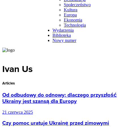
Społeczeństwo
Kultura
Europa
Ekonomia
Technologia
Wydarzenia
Biblioteka
Nowy numer
Ivan Us
Articles
Od odbudowy do odnowy: dlaczego przyszłość
Ukrainy jest szansą dla Europy
21 czerwca 2025
Czy pomoc uratuje Ukrainę przed zimowymi