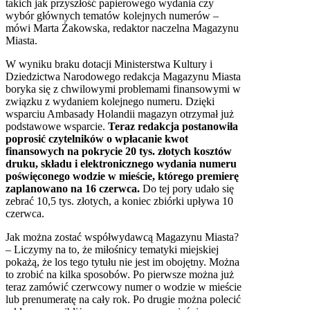
takich jak przyszłość papierowego wydania czy
wybór głównych tematów kolejnych numerów –
mówi Marta Żakowska, redaktor naczelna Magazynu
Miasta.
W wyniku braku dotacji Ministerstwa Kultury i
Dziedzictwa Narodowego redakcja Magazynu Miasta
boryka się z chwilowymi problemami finansowymi w
związku z wydaniem kolejnego numeru. Dzięki
wsparciu Ambasady Holandii magazyn otrzymał już
podstawowe wsparcie.
Teraz redakcja postanowiła
poprosić czytelników o wpłacanie kwot
finansowych na pokrycie 20 tys. złotych kosztów
druku, składu i elektronicznego wydania numeru
poświęconego wodzie w mieście, którego premierę
zaplanowano na 16 czerwca.
Do tej pory udało się
zebrać 10,5 tys. złotych, a koniec zbiórki upływa 10
czerwca.
Jak można zostać współwydawcą Magazynu Miasta?
– Liczymy na to, że miłośnicy tematyki miejskiej
pokażą, że los tego tytułu nie jest im obojętny. Można
to zrobić na kilka sposobów. Po pierwsze można już
teraz zamówić czerwcowy numer o wodzie w mieście
lub prenumeratę na cały rok. Po drugie można polecić