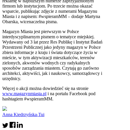
reklamę w najbliższym numerze zaprzyjaźnionym
firmom lub instytucjom. Po trzecie można okazać
wsparcie, publikując zdjęcie z numerami Magazynu
Miasta i z napisem: #wspieramMM – dodaje Martyna
Obarska, wicenaczelna pisma.
Magazyn Miasta jest pierwszym w Polsce
interdyscyplinarnym pismem o tematyce miejskiej.
Wydawany od 3 lat przez Res Publikę i Instytut Badań
Przestrzeni Publicznej jako jedyny magazyn w Polsce
zbiera informacje z kraju i świata dotyczące życia w
mieście, w tym aktywizacji mieszkańców, terenów
zielonych, akwenów wodnych czy radykalnych
sposobów zarządzania miastem. Czytają go zarówno
architekci, aktywiści, jak i naukowcy, samorządowcy i
urzędnicy.
Więcej o akcji można dowiedzieć się na stronie
www.magazynmiasta.pl
i na portalu Facebook pod
hashtagiem #wspieramMM.
Anna Kiedrzyńska-Tui