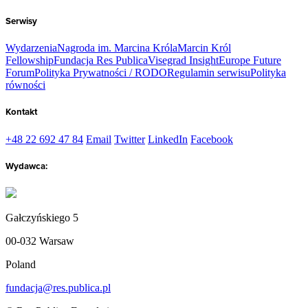
Serwisy
Wydarzenia
Nagroda im. Marcina Króla
Marcin Król
Fellowship
Fundacja Res Publica
Visegrad Insight
Europe Future
Forum
Polityka Prywatności / RODO
Regulamin serwisu
Polityka
równości
Kontakt
+48 22 692 47 84
Email
Twitter
LinkedIn
Facebook
Wydawca:
Gałczyńskiego 5
00-032 Warsaw
Poland
fundacja@res.publica.pl