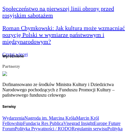
Społeczeństwo na pierwszej linii obrony przed
rosyjskim sabotażem
Roman Chymkowski: Jak kultura może wzmacniać
pozycję Polski w wymiarze państwowym i
międzynarodowym?
Czytaj więcej
Wyróżnione
Partnerzy
Dofinansowano ze środków Ministra Kultury i Dziedzictwa
Narodowego pochodzących z Funduszu Promocji Kultury –
państwowego funduszu celowego
Serwisy
Wydarzenia
Nagroda im. Marcina Króla
Marcin Król
Fellowship
Fundacja Res Publica
Visegrad Insight
Europe Future
Forum
Polityka Prywatności / RODO
Regulamin serwisu
Polityka