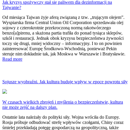
Jak kryzys spożywczy stał się paliwem dla dezinformacji na
Tajwanie?
Od miesiąca Tajwan żyje aferą związaną z tzw. „trującym olejem”.
Wyspiarska firma Central Union Oil Corporation sprzedawała olej
sojowy z czterokrotnie przekroczoną normą rakotwórczego
benzo[a]pirenu, a skażona partia trafiła do ponad tysiąca sklepów,
szkół i restauracji. Jednak obok kryzysu bezpieczeństwa żywności
toczy się drugi, mniej widoczny – informacyjny. I to on powinien
zainteresować Europę Środkowo-Wschodnią, ponieważ Pekin
steruje nim dokładnie tak, jak Moskwa w Warszawie i Bratysławie.
Read more
Sojusze wyobraźni. Jak kultura buduje wpływ w epoce powrotu siły
W czasach wielkich zbrojeń i myślenia o bezpieczeństwie, kultura
nie może zejść na dalszy plan.
Ostatnie lata należały do polityki siły. Wojna wróciła do Europy.
Rosja próbuje odbudować strefę wpływów czołgami, Chiny coraz
śmielej przekładają potęgę gospodarczą na geopolityczną, także