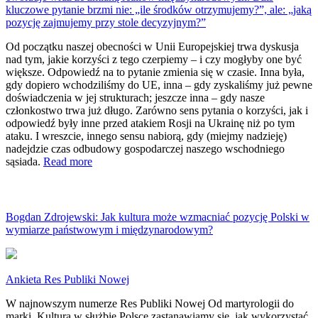
kluczowe pytanie brzmi nie: „ile środków otrzymujemy?”, ale: „jaką
pozycję zajmujemy przy stole decyzyjnym?”
Od początku naszej obecności w Unii Europejskiej trwa dyskusja
nad tym, jakie korzyści z tego czerpiemy – i czy mogłyby one być
większe. Odpowiedź na to pytanie zmienia się w czasie. Inna była,
gdy dopiero wchodziliśmy do UE, inna – gdy zyskaliśmy już pewne
doświadczenia w jej strukturach; jeszcze inna – gdy nasze
członkostwo trwa już długo. Zarówno sens pytania o korzyści, jak i
odpowiedź były inne przed atakiem Rosji na Ukrainę niż po tym
ataku. I wreszcie, innego sensu nabiorą, gdy (miejmy nadzieję)
nadejdzie czas odbudowy gospodarczej naszego wschodniego
sąsiada.
Read more
Bogdan Zdrojewski: Jak kultura może wzmacniać pozycję Polski w
wymiarze państwowym i międzynarodowym?
Ankieta Res Publiki Nowej
W najnowszym numerze Res Publiki Nowej Od martyrologii do
marki. Kultura w służbie Polsce zastanawiamy się, jak wykorzystać