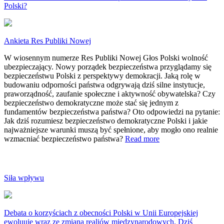
Polski?
Ankieta Res Publiki Nowej
W wiosennym numerze Res Publiki Nowej Głos Polski wolność
ubezpieczający. Nowy porządek bezpieczeństwa przyglądamy się
bezpieczeństwu Polski z perspektywy demokracji. Jaką rolę w
budowaniu odporności państwa odgrywają dziś silne instytucje,
praworządność, zaufanie społeczne i aktywność obywatelska? Czy
bezpieczeństwo demokratyczne może stać się jednym z
fundamentów bezpieczeństwa państwa? Oto odpowiedzi na pytanie:
Jak dziś rozumiesz bezpieczeństwo demokratyczne Polski i jakie
najważniejsze warunki muszą być spełnione, aby mogło ono realnie
wzmacniać bezpieczeństwo państwa?
Read more
Siła wpływu
Debata o korzyściach z obecności Polski w Unii Europejskiej
ewoluuje wraz ze zmianą realiów międzynarodowych. Dziś