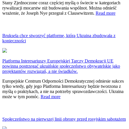
Stany Zjednoczone coraz częściej myślą o świecie w kategoriach
rywalizacji mocarstw niż budowania wspólnot. Można odnieść
wrażenie, że Joseph Nye przegrał z Clausewitzem.
Read more
Bruksela chce stworzyć platformę, którą Ukraina zbudowała z
konieczności
Platforma Interesariuszy Europejskiej Tarczy Demokracji UE
powinna postrzegać ukraińskie społeczeństwo obywatelskie jako
projektantów rozwiązań, a nie świadków.
Europejskie Centrum Odporności Demokratycznej odniesie sukces
tylko wtedy, gdy jego Platforma Interesariuszy będzie tworzona z
myślą o praktykach, a nie na potrzeby sprawozdawczości. Ukraina
może w tym pomóc.
Read more
Społeczeństwo na pierwszej linii obrony przed rosyjskim sabotażem