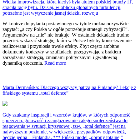
Wielka improwizacja, która kiedyś była atutem polskiej branży IT,
straciła rację bytu. Dzisiaj, w obliczu globalnych turbulencji,
potrzebne jest wytyczenie jasnej ścieżki rozwoju
W kontrze do pytania postawionego w tytule można oczywiście
zapytać: „a czy Polska w ogóle potrzebuje strategii cyfryzacji?”.
Argumentów na „nie” nie brakuje. W ostatnich dekadach trudno
przecież wskazać strategię, która w Polsce byłaby konsekwentnie
realizowana i przyniosła trwałe efekty. Zbyt często ambitne
dokumenty kończyły w szufladach, przegrywając z brakiem
zarządzania strategią, zmianami politycznymi i gwałtowną
dynamiką otoczenia.
Read more
Marta Dermańska: Dlaczego wszyscy patrzą na Finlandię? Lekcje z
fińskiego systemu „total defence”
Gdy szukamy inspiracji i wzorców krajów, w których odporność
społeczna, gotowość i zaangażowanie całego społeczeństwa do
reagowania w sytuacji kryzysowej, tzw. „total defence” jest na
najwyższym poziomie, w większości przypadków odpowiedź,
będzie jedna – Finlandia. *** Fiński model „obrony totalnej”