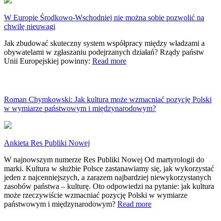
W Europie Środkowo-Wschodniej nie można sobie pozwolić na
chwilę nieuwagi
Jak zbudować skuteczny system współpracy między władzami a
obywatelami w zgłaszaniu podejrzanych działań? Rządy państw
Unii Europejskiej powinny:
Read more
Roman Chymkowski: Jak kultura może wzmacniać pozycję Polski
w wymiarze państwowym i międzynarodowym?
Ankieta Res Publiki Nowej
W najnowszym numerze Res Publiki Nowej Od martyrologii do
marki. Kultura w służbie Polsce zastanawiamy się, jak wykorzystać
jeden z najcenniejszych, a zarazem najbardziej niewykorzystanych
zasobów państwa – kulturę. Oto odpowiedzi na pytanie: jak kultura
może rzeczywiście wzmacniać pozycję Polski w wymiarze
państwowym i międzynarodowym?
Read more