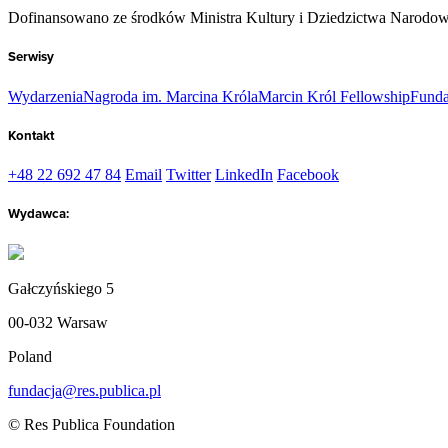
Dofinansowano ze środków Ministra Kultury i Dziedzictwa Narodo
Serwisy
Wydarzenia
Nagroda im. Marcina Króla
Marcin Król Fellowship
Funda
Kontakt
+48 22 692 47 84
Email
Twitter
LinkedIn
Facebook
Wydawca:
Gałczyńskiego 5
00-032 Warsaw
Poland
fundacja@res.publica.pl
© Res Publica Foundation