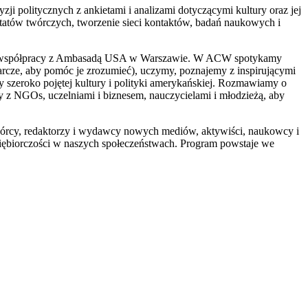
ji politycznych z ankietami i analizami dotyczącymi kultury oraz jej
rsztatów twórczych, tworzenie sieci kontaktów, badań naukowych i
isłej współpracy z Ambasadą USA w Warszawie. W ACW spotykamy
rcze, aby pomóc je zrozumieć), uczymy, poznajemy z inspirującymi
y szeroko pojętej kultury i polityki amerykańskiej. Rozmawiamy o
y z NGOs, uczelniami i biznesem, nauczycielami i młodzieżą, aby
 twórcy, redaktorzy i wydawcy nowych mediów, aktywiści, naukowcy i
ębiorczości w naszych społeczeństwach. Program powstaje we