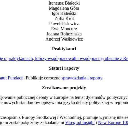
Ireneusz Białecki
Magdalena Góra
Igor Kaleński
Zofia Król
Paweł Lisiewicz
Ewa Moncure
Joanna Rohozinska
Andrzej Waśkiewicz
Praktykanci
je o praktykantach, którzy współpracowali i współpracują obecnie z Re
Statut i raporty
atut Fundacji
. Publikuje coroczne
sprawozdania i raporty
.
Zrealizowane projekty
cjowanie publicznej debaty w Europie na temat dylematów polityczny
e nowych standardów opisywania języka debaty politycznej w regioni
asopism z Europy Środkowej i Wschodniej, promuje wymianę intelekt
gram został połączony z działaniami
Visegrad Insight
i
New Europe 10