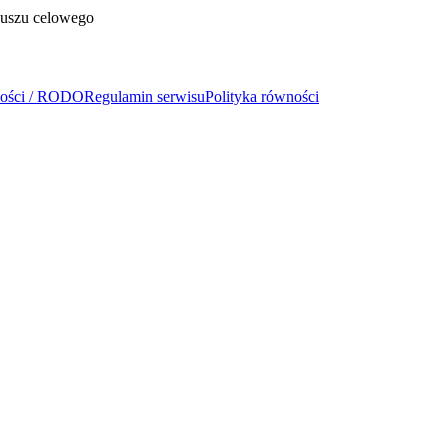
duszu celowego
ności / RODO
Regulamin serwisu
Polityka równości