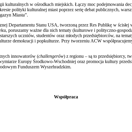
egii kulturalnych w ośrodkach miejskich. Łączy moc podejmowania decyz
zakresie polityki kulturalnej miast poprzez serię debat publicznych, wa
agazyn Miasta”.
ublicznej Departamentu Stanu USA, tworzoną przez Res Publikę w śc
u, poruszamy ważne dla nich tematy (kulturowe i polityczno-gospoda
 starszych uczniów, studentów oraz młodych przedsiębiorców, na temat
 kulturze demokracji i popkulturze. Przy tworzeniu ACW współpracujem
itnych innowatorów (
challengerów
) z regionu – są to przedsiębiorcy,
 wymiarze Europy Środkowo-Wschodniej oraz promocja kultury przedsi
ynarodowym Funduszem Wyszehradzkim.
Współpraca