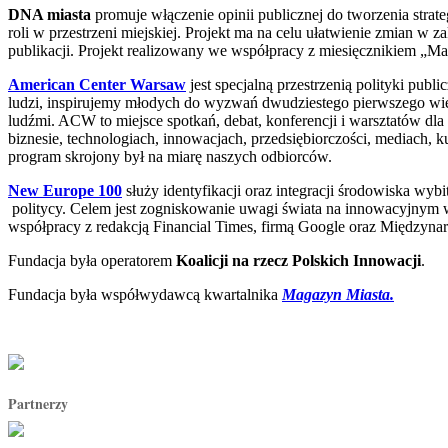
DNA miasta
promuje włączenie opinii publicznej do tworzenia strat
roli w przestrzeni miejskiej. Projekt ma na celu ułatwienie zmian w 
publikacji. Projekt realizowany we współpracy z miesięcznikiem „M
American Center Warsaw
jest specjalną przestrzenią polityki p
ludzi, inspirujemy młodych do wyzwań dwudziestego pierwszego wiek
ludźmi. ACW to miejsce spotkań, debat, konferencji i warsztatów dla
biznesie, technologiach, innowacjach, przedsiębiorczości, mediach,
program skrojony był na miarę naszych odbiorców.
New Europe 100
służy identyfikacji oraz integracji środowiska wyb
politycy. Celem jest zogniskowanie uwagi świata na innowacyjnym
współpracy z redakcją Financial Times, firmą Google oraz Międz
Fundacja była operatorem
Koalicji na rzecz Polskich Innowacji
.
Fundacja była współwydawcą kwartalnika
Magazyn Miasta.
Partnerzy