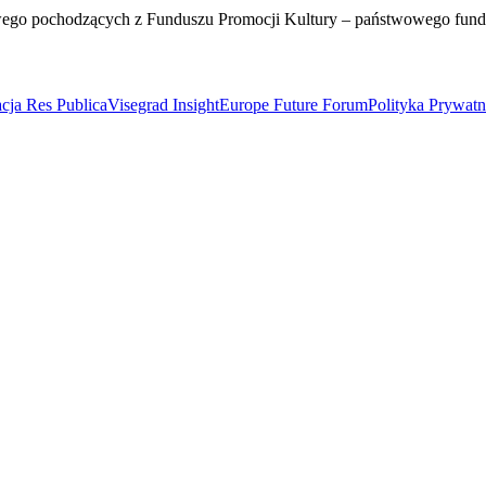
wego pochodzących z Funduszu Promocji Kultury – państwowego fun
cja Res Publica
Visegrad Insight
Europe Future Forum
Polityka Prywat