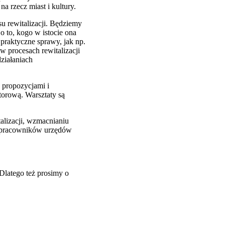
 rzecz miast i kultury.
u rewitalizacji. Będziemy
 to, kogo w istocie ona
praktyczne sprawy, jak np.
 procesach rewitalizacji
działaniach
 propozycjami i
torową. Warsztaty są
alizacji, wzmacnianiu
la pracowników urzędów
Dlatego też prosimy o