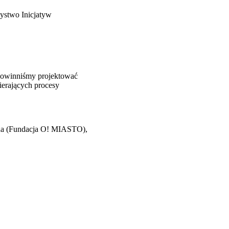
zystwo Inicjatyw
 powinniśmy projektować
ierających procesy
jda (Fundacja O! MIASTO),