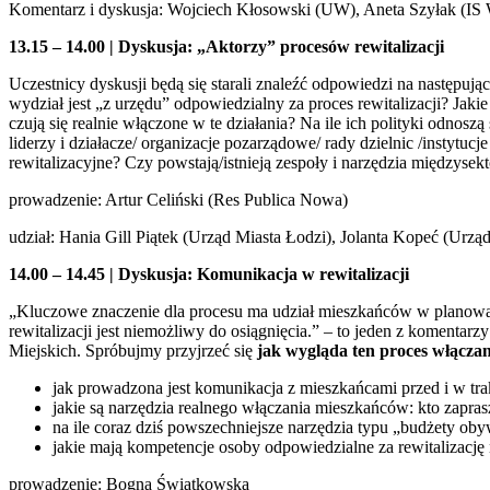
Komentarz i dyskusja: Wojciech Kłosowski (UW), Aneta Szyłak (IS
13.15 – 14.00 | Dyskusja: „Aktorzy” procesów rewitalizacji
Uczestnicy dyskusji będą się starali znaleźć odpowiedzi na następując
wydział jest „z urzędu” odpowiedzialny za proces rewitalizacji? Jaki
czują się realnie włączone w te działania? Na ile ich polityki odnos
liderzy i działacze/ organizacje pozarządowe/ rady dzielnic /instytuc
rewitalizacyjne? Czy powstają/istnieją zespoły i narzędzia międzysek
prowadzenie: Artur Celiński (Res Publica Nowa)
udział: Hania Gill Piątek (Urząd Miasta Łodzi), Jolanta Kopeć (Urz
14.00 – 14.45
| Dyskusja: Komunikacja w rewitalizacji
„Kluczowe znaczenie dla procesu ma udział mieszkańców w planowani
rewitalizacji jest niemożliwy do osiągnięcia.” – to jeden z komenta
Miejskich. Spróbujmy przyjrzeć się
jak wygląda ten proces włączan
jak prowadzona jest komunikacja z mieszkańcami przed i w tra
jakie są narzędzia realnego włączania mieszkańców: kto zaprasz
na ile coraz dziś powszechniejsze narzędzia typu „budżety obyw
jakie mają kompetencje osoby odpowiedzialne za rewitalizację
prowadzenie: Bogna Świątkowska