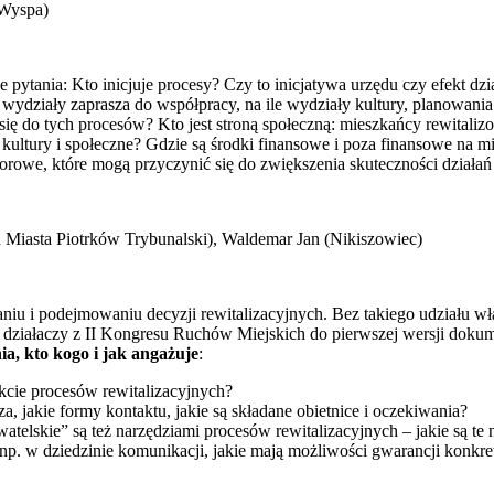
 Wyspa)
e pytania: Kto inicjuje procesy? Czy to inicjatywa urzędu czy efekt dz
e wydziały zaprasza do współpracy, na ile wydziały kultury, planowania
zą się do tych procesów? Kto jest stroną społeczną: mieszkańcy rewital
je kultury i społeczne? Gdzie są środki finansowe i poza finansowe na m
torowe, które mogą przyczynić się do zwiększenia skuteczności działań
ąd Miasta Piotrków Trybunalski), Waldemar Jan (Nikiszowiec)
u i podejmowaniu decyzji rewitalizacyjnych. Bez takiego udziału wł
rzy działaczy z II Kongresu Ruchów Miejskich do pierwszej wersji dok
ia, kto kogo i jak angażuje
:
kcie procesów rewitalizacyjnych?
a, jakie formy kontaktu, jakie są składane obietnice i oczekiwania?
atelskie” są też narzędziami procesów rewitalizacyjnych – jakie są te 
 np. w dziedzinie komunikacji, jakie mają możliwości gwarancji konkre