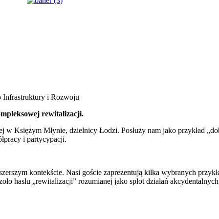
 Infrastruktury i Rozwoju
mpleksowej rewitalizacji.
ej w Księżym Młynie, dzielnicy Łodzi. Posłuży nam jako przykład „dob
pracy i partycypacji.
 w szerszym kontekście. Nasi goście zaprezentują kilka wybranych przyk
 czoło hasłu „rewitalizacji” rozumianej jako splot działań akcydentalnyc