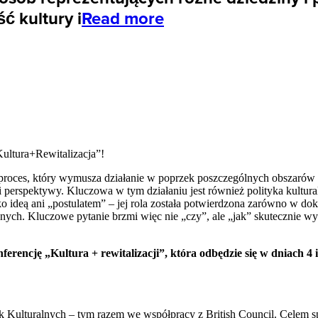
ć kultury i
Read more
Kultura+Rewitalizacja”!
roces, który wymusza działanie w poprzek poszczególnych obszarów po
i perspektywy. Kluczowa w tym działaniu jest również polityka kultura
ylko ideą ani „postulatem” – jej rola została potwierdzona zarówno w d
nych. Kluczowe pytanie brzmi więc nie „czy”, ale „jak” skutecznie wyk
encję „Kultura + rewitalizacji”, która odbędzie się w dniach 4 i
k Kulturalnych – tym razem we współpracy z British Council. Celem sp