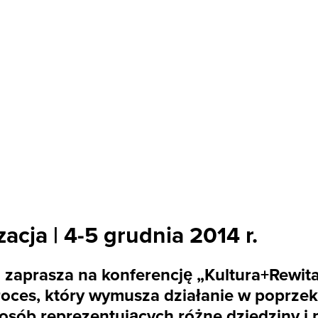
acja | 4-5 grudnia 2014 r.
h zaprasza na konferencję „Kultura+Rewit
roces, który wymusza działanie w poprze
k osób reprezentujących różne dziedziny i