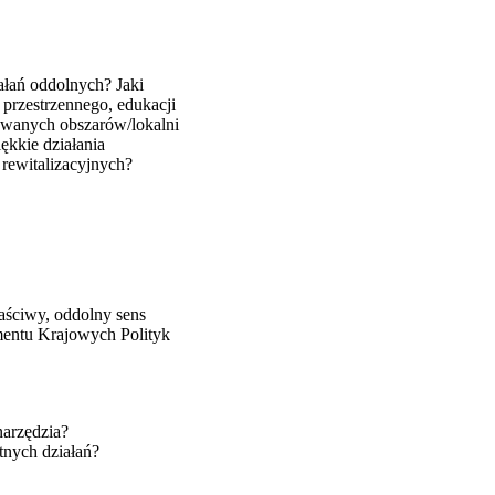
iałań oddolnych? Jaki
 przestrzennego, edukacji
izowanych obszarów/lokalni
iękkie działania
 rewitalizacyjnych?
aściwy, oddolny sens
umentu Krajowych Polityk
narzędzia?
tnych działań?