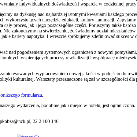
e wymiany indywidualnych doświadczeń i wsparcia w codziennej pracy na
ięcimy na dyskusję nad najbardziej istotnymi kwestiami każdego proces
 wykorzystujących narzędzia edukacji, kultury i animacji. Zapytamy o
 cały proces, jak i jego poszczególne części. Poruszymy także bardzo 
. Nie zakończymy na stwierdzeniu, że świadomy udział mieszkańców w
 i jakie bariery napotyka. I wreszcie spróbujemy zdefiniować sukces w 
acować nad pogodzeniem systemowych ograniczeń z nowymi pomysłami,
lturalnych wspierających procesy rewitalizacji i współpracę międzysek
h zainteresowanych wypracowaniem nowej jakości w podejściu do rewit
olityki kulturalnej. Warsztaty przeznaczone są zaś w szczególności d
 poniższego formularza
.
zego wydarzenia, podobnie jak i miejsc w hotelu, jest ograniczona. 
a, pkobza@nck.pl, 22 2 100 146