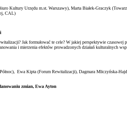
(Biuro Kultury Urzędu m.st. Warszawy), Marta Białek-Graczyk (Towar
ej, CAL)
i
ewitalizacji? Jak formułować te cele? W jakiej perspektywie czasowej
anowania i mierzenia efektów prowadzonych działań kulturalnych wsp
 Północ), Ewa Kipta (Forum Rewitalizacji), Dagmara Mliczyńska-Ha
w planowaniu zmian, Ewa Ayton