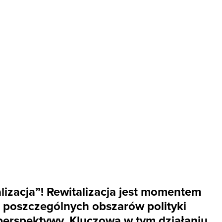
alizacja”! Rewitalizacja jest momentem
k poszczególnych obszarów polityki
 perspektywy. Kluczowa w tym działaniu