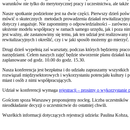
warunków nie tylko do merytorycznej pracy i uczestnictwa, ale takż
Nasze spotkanie podzielone jest na dwie części. Pierwszy dzień pośw
mówić o skutecznych metodach prowadzenia działań rewitalizacyjnych
dotyczy i angażuje. Nie zapomnimy o odpowiedzialności – zarówno za
ułożenie modelu współpracy w ramach samego urzędu, jak i poza nim
jest ważny, ale zastanowimy się temu, jak ten udział jest realizowany
rewitalizacyjnych i określić, czy i w jaki sposób możemy go mierzyć.
Drugi dzień wypełnią zaś warsztaty, podczas których będziemy pr
narzędziami. Celem naszych zajęć będzie stworzenie planu działań ku
zaplanowane od godz. 10.00 do godz. 15.30.
Nasza konferencja jest bezpłatna i do udziału zapraszamy wszystkic
rozwiązań międzysektorowych i wykorzystaniu potencjału kultury i p
miast i osób z nimi współpracujących.
Udział w konferencji wymaga
rejestracji – prosimy o wykorzystanie
Gościom spoza Warszawy proponujemy nocleg. Liczba uczestników nas
nieodkładanie decyzji o uczestnictwie do ostatniej chwili.
Wszelkich informacji dotyczących rejestracji udziela: Paulina Kobz