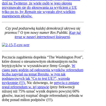
dziś na Twitterze, że wiele osób w jego okręgu
przyznawało się do głosowania za wyjściem z UE
tylko po to, by
Remain
nie wygrało zbyt wielkim
marginesem głosów.
Czy pod podszewką każdej demokracji ukrywa się
przemoc? O tym nowy numer Res Publiki.
Kup już
teraz w naszej internetowej księgarni
.
Poczucia zagubienia dopełnia “The Washington Post”,
które donosi o niesamowitym okołounijnym ruchu
brytyjczyków w wyszukiwarce firmy Google.
W
ciągu paru godzin od ogłoszenia wyników referendum
liczba zapytań na temat Brexitu, w tym tak
podstawowych jak “Co to jest UE?”, wzrosła
trzykrotnie (!!!).
Nic dziwnego, że
petycja o zmianę
reguł referendum w. tej sprawie
(przy frekwencji
niższej niż 75% uznać wynik dopiero powyżej 60%
głosów, inaczej rozpisać drugie referendum) zebrała w
dobę ponad milion podpisów (!!!).