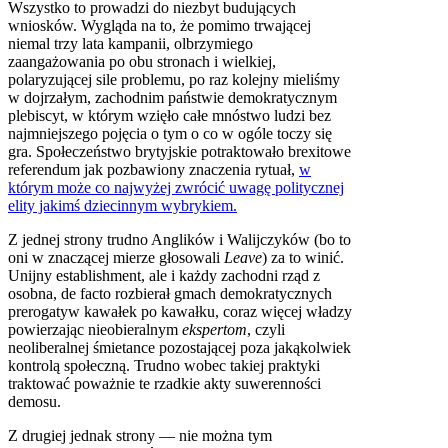
Wszystko to prowadzi do niezbyt budujących
wniosków. Wygląda na to, że pomimo trwającej
niemal trzy lata kampanii, olbrzymiego
zaangażowania po obu stronach i wielkiej,
polaryzującej sile problemu, po raz kolejny mieliśmy
w dojrzałym, zachodnim państwie demokratycznym
plebiscyt, w którym wzięło całe mnóstwo ludzi bez
najmniejszego pojęcia o tym o co w ogóle toczy się
gra. Społeczeństwo brytyjskie potraktowało brexitowe
referendum jak pozbawiony znaczenia rytuał,
w
którym może co najwyżej zwrócić uwagę politycznej
elity jakimś dziecinnym wybrykiem.
Z jednej strony trudno Anglików i Walijczyków (bo to
oni w znaczącej mierze głosowali
Leave
)
za to winić.
Unijny establishment, ale i każdy zachodni rząd z
osobna, de facto rozbierał gmach demokratycznych
prerogatyw kawałek po kawałku, coraz więcej władzy
powierzając nieobieralnym
ekspertom
, czyli
neoliberalnej śmietance pozostającej poza jakąkolwiek
kontrolą społeczną. Trudno wobec takiej praktyki
traktować poważnie te rzadkie akty suwerenności
demosu.
Z drugiej jednak strony — nie można tym