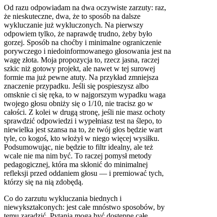
Od razu odpowiadam na dwa oczywiste zarzuty: raz,
że nieskuteczne, dwa, że to sposób na dalsze
wykluczanie już wykluczonych. Na pierwszy
odpowiem tylko, że naprawdę trudno, żeby było
gorzej. Sposób na choćby i minimalne ograniczenie
porywczego i niedoinformowanego głosowania jest na
wagę złota. Moja propozycja to, rzecz jasna, raczej
szkic niż gotowy projekt, ale nawet w tej surowej
formie ma już pewne atuty. Na przykład zmniejsza
znaczenie przypadku. Jeśli się pospieszysz albo
omsknie ci się ręka, to w najgorszym wypadku waga
twojego głosu obniży się o 1/10, nie tracisz go w
całości. Z kolei w drugą stronę, jeśli nie masz ochoty
sprawdzić odpowiedzi i wypełniasz test na ślepo, to
niewielka jest szansa na to, że twój głos będzie wart
tyle, co kogoś, kto włożył w niego więcej wysiłku.
Podsumowując, nie będzie to filtr idealny, ale też
wcale nie ma nim być. To raczej pomysł metody
pedagogicznej, która ma skłonić do minimalnej
refleksji przed oddaniem głosu — i premiować tych,
którzy się na nią zdobędą.
Co do zarzutu wykluczania biednych i
niewykształconych: jest całe mnóstwo sposobów, by
temu zaradzić. Pytania mogą być dostępne całe