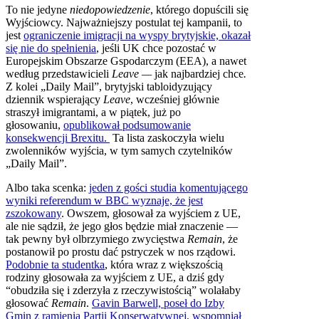
To nie jedyne
niedopowiedzenie
, którego dopuścili się
Wyjściowcy. Najważniejszy postulat tej kampanii, to
jest
ograniczenie imigracji na wyspy brytyjskie, okazał
się nie do spełnienia
, jeśli UK chce pozostać w
Europejskim Obszarze Gspodarczym (EEA), a nawet
według przedstawicieli
Leave —
jak najbardziej chce
.
Z kolei
„Daily Mail”, brytyjski tabloidyzujący
dziennik wspierający
Leave
, wcześniej głównie
straszył imigrantami, a w piątek, już po
głosowaniu,
opublikował podsumowanie
konsekwencji Brexitu.
Ta lista zaskoczyła wielu
zwolenników wyjścia, w tym samych czytelników
„Daily Mail”.
Albo taka scenka:
jeden z gości studia komentującego
wyniki referendum w BBC wyznaje, że jest
zszokowany
. Owszem, głosował za wyjściem z UE,
ale nie sądził, że jego głos będzie miał znaczenie —
tak pewny był olbrzymiego zwycięstwa
Remain
, że
postanowił po prostu dać pstryczek w nos rządowi.
Podobnie ta studentka
, która wraz z większością
rodziny głosowała za wyjściem z UE, a dziś gdy
“obudziła się i zderzyła z rzeczywistością” wolałaby
głosować
Remain
.
Gavin Barwell, poseł do Izby
Gmin z ramienia Partii Konserwatywnej, wspomniał