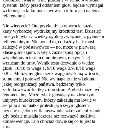
systemu, który przed oddaniem głosu będzie wymagał
wchłonięcia kilku podstawowych informacji na temat
referendum?
Nie wierzycie? Oto przykład: na odwrocie każdej
karty wyborczej wydrukujmy króciutki test. Dziesięć
prostych pytań z wiedzy ogólnej związanej z pytaniem
referendalnym. Nic ponad to, co każdy i tak musi
zaliczyć w podstawówce — no, może w pierwszej
klasie gimnazjum. Kartę z zaznaczoną opcją i
wypełnionym testem (anonimowo, oczywiście)
wrzucam do urny. Wynik testu decyduje o wadze
głosu. 10/10 to waga 1, 9/10 waga 0.9, 8/10 waga
0.8… Mnożymy głos przez wagę uzyskaną w teście,
sumujemy i gotowe! Nie wymaga to nie wiadomo
jakiej reorganizacji państwa, będziemy tylko
zadrukowywać kartkę z obu stron. A efekt może być
fenomenalny. Może rybak głosujący na złość tym
unijnym biurokratom, którzy zakazują mu łowić w
sierpniu albo matka protestująca swym głosem
przeciw cięciom w finansowaniu szkół zmieni zdanie,
gdy będzie musiała jeszcze raz rozważyć możliwe
konsekwencje. Lub chociaż dowie się co to jest ta
Unia.