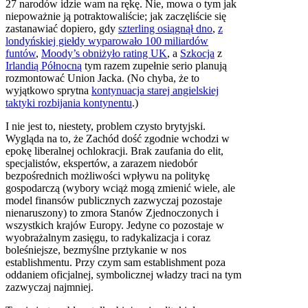
27 narodów idzie wam na rękę. Nie, mowa o tym jak
niepoważnie ją potraktowaliście; jak zaczęliście się
zastanawiać dopiero, gdy
szterling osiągnął dno
,
z
londyńskiej giełdy wyparowało 100 miliardów
funtów
,
Moody’s obniżyło rating UK
, a
Szkocja
z
Irlandią Północną
tym razem zupełnie serio planują
rozmontować
Union Jacka. (No chyba, że to
wyjątkowo sprytna
kontynuacja starej angielskiej
taktyki rozbijania kontynentu
.)
I nie jest to, niestety, problem czysto brytyjski.
Wygląda na to, że Zachód dość zgodnie wchodzi w
epokę liberalnej ochlokracji. Brak zaufania do elit,
specjalistów, ekspertów, a zarazem niedobór
bezpośrednich możliwości wpływu na politykę
gospodarczą (wybory wciąż mogą zmienić wiele, ale
model finansów publicznych zazwyczaj pozostaje
nienaruszony) to zmora Stanów Zjednoczonych i
wszystkich krajów Europy. Jedyne co pozostaje w
wyobrażalnym zasięgu, to radykalizacja i coraz
boleśniejsze, bezmyślne prztykanie w nos
establishmentu. Przy czym sam establishment poza
oddaniem oficjalnej, symbolicznej władzy traci na tym
zazwyczaj najmniej.