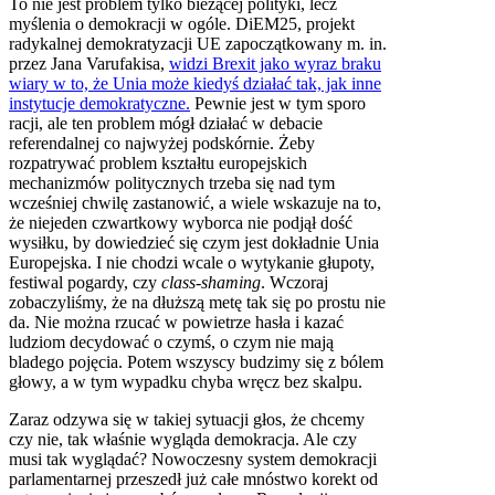
To nie jest problem tylko bieżącej polityki, lecz
myślenia o demokracji w ogóle. DiEM25, projekt
radykalnej demokratyzacji UE zapoczątkowany m. in.
przez Jana Varufakisa,
widzi Brexit jako wyraz braku
wiary w to, że Unia może kiedyś działać tak, jak inne
instytucje demokratyczne.
Pewnie jest w tym sporo
racji, ale ten problem mógł działać w debacie
referendalnej co najwyżej podskórnie. Żeby
rozpatrywać problem kształtu europejskich
mechanizmów politycznych trzeba się nad tym
wcześniej chwilę zastanowić, a wiele wskazuje na to,
że niejeden czwartkowy wyborca nie podjął dość
wysiłku, by dowiedzieć się czym jest dokładnie Unia
Europejska. I nie chodzi wcale o wytykanie głupoty,
festiwal pogardy, czy
class-shaming
. Wczoraj
zobaczyliśmy, że na dłuższą metę tak się po prostu nie
da. Nie można rzucać w powietrze hasła i kazać
ludziom decydować o czymś, o czym nie mają
bladego pojęcia. Potem wszyscy budzimy się z bólem
głowy, a w tym wypadku chyba wręcz bez skalpu.
Zaraz odzywa się w takiej sytuacji głos, że chcemy
czy nie, tak właśnie wygląda demokracja. Ale czy
musi tak wyglądać? Nowoczesny system demokracji
parlamentarnej przeszedł już całe mnóstwo korekt od