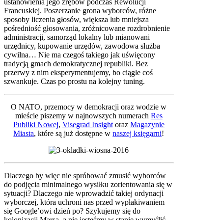
ustanowienia jego zrębów podczas Rewolucji
Francuskiej. Poszerzanie grona wyborców, różne
sposoby liczenia głosów, większa lub mniejsza
pośredniość głosowania, zróżnicowane rozdrobnienie
administracji, samorząd lokalny lub mianowani
urzędnicy, kupowanie urzędów, zawodowa służba
cywilna… Nie ma czegoś takiego jak uświęcony
tradycją gmach demokratycznej republiki. Bez
przerwy z nim eksperymentujemy, bo ciągle coś
szwankuje. Czas po prostu na kolejny tuning.
O NATO, przemocy w demokracji oraz wodzie w
mieście piszemy w najnowszych numerach
Res
Publiki Nowej
,
Visegrad Insight
oraz
Magazynie
Miasta
, które są już dostępne w
naszej księgarni
!
Dlaczego by więc nie spróbować zmusić wyborców
do podjęcia minimalnego wysiłku zorientowania się w
sytuacji? Dlaczego nie wprowadzić takiej ordynacji
wyborczej, która uchroni nas przed wypłakiwaniem
się Google’owi dzień po? Szykujemy się do
kolonizacji Marsa, a nie jesteśmy w stanie wymyślić