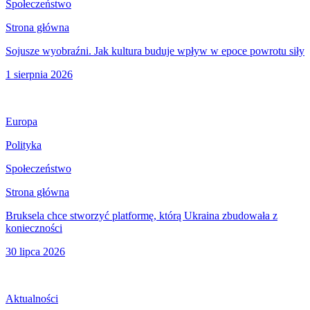
Społeczeństwo
Strona główna
Sojusze wyobraźni. Jak kultura buduje wpływ w epoce powrotu siły
1 sierpnia 2026
Europa
Polityka
Społeczeństwo
Strona główna
Bruksela chce stworzyć platformę, którą Ukraina zbudowała z
konieczności
30 lipca 2026
Aktualności