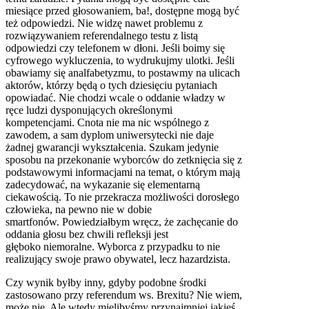
miesiące przed głosowaniem, ba!, dostępne mogą być
też odpowiedzi. Nie widzę nawet problemu z
rozwiązywaniem referendalnego testu z listą
odpowiedzi czy telefonem w dłoni. Jeśli boimy się
cyfrowego wykluczenia, to wydrukujmy ulotki. Jeśli
obawiamy się analfabetyzmu, to postawmy na ulicach
aktorów, którzy będą o tych dziesięciu pytaniach
opowiadać. Nie chodzi wcale o oddanie władzy w
ręce ludzi dysponujących określonymi
kompetencjami. Cnota nie ma nic wspólnego z
zawodem, a sam dyplom uniwersytecki nie daje
żadnej gwarancji wykształcenia. Szukam jedynie
sposobu na przekonanie wyborców do zetknięcia się z
podstawowymi informacjami na temat, o którym mają
zadecydować, na wykazanie się elementarną
ciekawością. To nie przekracza możliwości dorosłego
człowieka, na pewno nie w dobie
smartfonów. Powiedziałbym wręcz, że zachęcanie do
oddania głosu bez chwili refleksji jest
głęboko niemoralne. Wyborca z przypadku to nie
realizujący swoje prawo obywatel, lecz hazardzista.
Czy wynik byłby inny, gdyby podobne środki
zastosowano przy referendum ws. Brexitu? Nie wiem,
może nie. Ale wtedy mielibyśmy przynajmniej jakieś