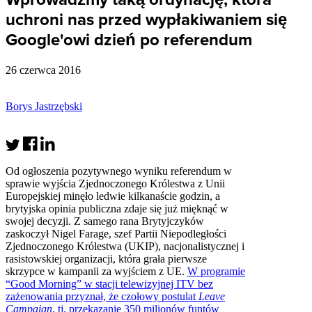
uchroni nas przed wypłakiwaniem się
Google'owi dzień po referendum
26 czerwca 2016
Borys Jastrzębski
Od ogłoszenia pozytywnego wyniku referendum w
sprawie wyjścia Zjednoczonego Królestwa z Unii
Europejskiej minęło ledwie kilkanaście godzin, a
brytyjska opinia publiczna zdaje się już mięknąć w
swojej decyzji. Z samego rana Brytyjczyków
zaskoczył Nigel Farage, szef Partii Niepodległości
Zjednoczonego Królestwa (UKIP), nacjonalistycznej i
rasistowskiej organizacji, która grała pierwsze
skrzypce w kampanii za wyjściem z UE.
W programie
“Good Morning” w stacji telewizyjnej ITV bez
zażenowania przyznał, że czołowy postulat
Leave
Campaign
, tj. przekazanie 350 milionów funtów