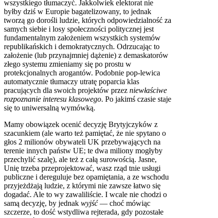
wszystkiego tłumaczyć. Jakkolwiek elektorat nie
byłby dziś w Europie bagatelizowany, to jednak
tworzą go dorośli ludzie, których odpowiedzialność za
samych siebie i losy społeczności politycznej jest
fundamentalnym założeniem wszystkich systemów
republikańskich i demokratycznych. Odrzucając to
założenie (lub przynajmniej dążenie) z demaskatorów
złego systemu zmieniamy się po prostu w
protekcjonalnych arogantów. Podobnie pop-lewica
automatycznie tłumaczy utratę poparcia klas
pracujących dla swoich projektów przez
niewłaściwe
rozpoznanie interesu klasowego
. Po jakimś czasie staje
się to uniwersalną wymówką.
Mamy obowiązek ocenić decyzję Brytyjczyków z
szacunkiem (ale warto też pamiętać, że nie spytano o
głos 2 milionów obywateli UK przebywających na
terenie innych państw UE; te dwa miliony mogłyby
przechylić szalę), ale też z całą surowością. Jasne,
Unię trzeba przeprojektować, wasz rząd tnie usługi
publiczne i dereguluje bez opamiętania, a ze wschodu
przyjeżdżają ludzie, z którymi nie zawsze łatwo się
dogadać. Ale to wy zawaliliście. I wcale nie chodzi o
samą decyzję, by jednak
wyjść
— choć mówiąc
szczerze, to dość wstydliwa rejterada, gdy pozostałe