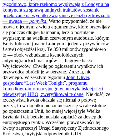
tygodniowo, które rzekomo wypływają z Londynu na
kontynent za sprawą unijnych traktatów, zostanie
przekazane na wydatki związane ze służbą zdrowia, to
— uwaga —
pomyłka
.
Warto przypomnieć, że nie
mowa o jednym z wielu argumentów, które przewijały
się podczas długiej kampanii, lecz o postulacie
wypisanym na wielkim czerwonym autobusie, którym
Boris Johnson (major Londynu i jeden z przywódców
Leave
) objeżdżał kraj. Te 350 milionów tygodniowo
to — obok wzbudzania ksenofobicznych
antyimigranckich nastrojów — flagowe hasło
Wyjściowców. Chwilę po ogłoszeniu wyników ich
przywódca obrócił je w perzynę. Zresztą, nic
dziwnego. W zeszłym tygodniu
John Oliver,
gospodarz “Last Week Tonight”, programu
komediowo-informacyjnego w amerykańskiej sieci
telewizyjnej HBO, zweryfikował te dane
. Nie dość, że
rzeczywista kwota okazała się niemal o połowę
niższa, to w dodatku nie zmniejszy się wcale istotnie
po opuszczeniu Unii, bo mniej więcej tyle Wielka
Brytania i tak będzie musiała zapłacić za dostęp do
europejskiego rynku. Wcześniej prawdziwości tej
kwoty zaprzeczył Urząd Statystyczny Zjednoczonego
Królestwa, brytyjski odpowiednik GUS.