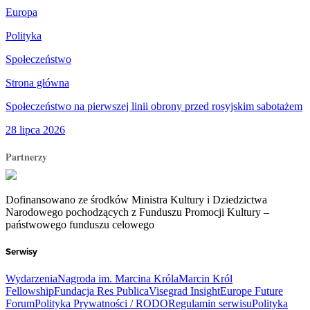
Europa
Polityka
Społeczeństwo
Strona główna
Społeczeństwo na pierwszej linii obrony przed rosyjskim sabotażem
28 lipca 2026
Partnerzy
Dofinansowano ze środków Ministra Kultury i Dziedzictwa
Narodowego pochodzących z Funduszu Promocji Kultury –
państwowego funduszu celowego
Serwisy
Wydarzenia
Nagroda im. Marcina Króla
Marcin Król
Fellowship
Fundacja Res Publica
Visegrad Insight
Europe Future
Forum
Polityka Prywatności / RODO
Regulamin serwisu
Polityka